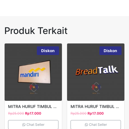
Produk Terkait
Diskon
Diskon
MITRA HURUF TIMBUL MANDIRI
MITRA HURUF TIMBUL BREADTALK
Rp
25.000
Rp
17.000
Rp
25.000
Rp
17.000
Chat Seller
Chat Seller