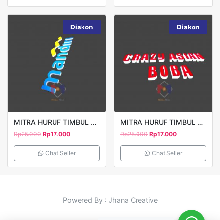
Diskon
Diskon
MITRA HURUF TIMBUL MANDIRI 2
MITRA HURUF TIMBUL ASIAN BOBA
Rp
25.000
Rp
17.000
Rp
25.000
Rp
17.000
Chat Seller
Chat Seller
Powered By : Jhana Creative