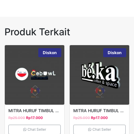
Produk Terkait
Diskon
Diskon
MITRA HURUF TIMBUL CEBOWL
MITRA HURUF TIMBUL BEKA
Rp
25.000
Rp
17.000
Rp
25.000
Rp
17.000
Chat Seller
Chat Seller