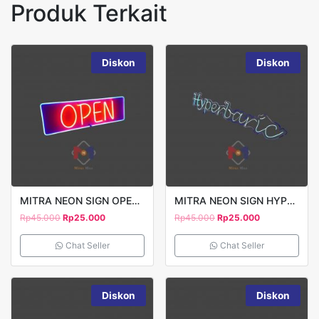
Produk Terkait
Diskon
Diskon
MITRA NEON SIGN OPEN 3
MITRA NEON SIGN HYPER BARIC
Rp
45.000
Rp
25.000
Rp
45.000
Rp
25.000
Chat Seller
Chat Seller
Diskon
Diskon