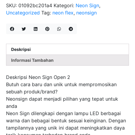
OPEN
SKU:
01092bc201a4
Kategori:
Neon Sign
,
2
Uncategorized
Tag:
neon flex
,
neonsign
Deskripsi
Informasi Tambahan
Deskripsi Neon Sign Open 2
Butuh cara baru dan unik untuk mempromosikan
sebuah produk/brand?
Neonsign dapat menjadi pilihan yang tepat untuk
anda
Neon Sign dilengkapi dengan lampu LED berbagai
warna dan bebagai bentuk sesuai keinginan. Dengan
tampilannya yang unik ini dapat meningkatkan daya
tarik konsumen terhadap brand anda