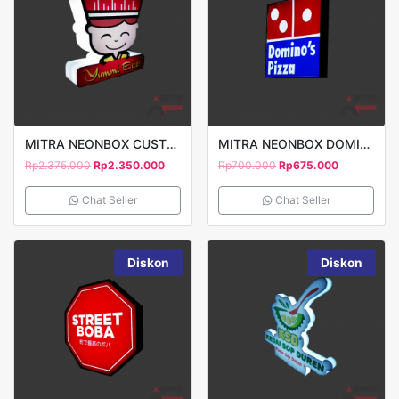
MITRA NEONBOX CUSTOM MOTIF 1 SISI T80 PRINT STICKER YUMMI BITES
MITRA NEONBOX DOMINOS PIZZA 1 SISI 40X40CM
Rp
2.375.000
Rp
2.350.000
Rp
700.000
Rp
675.000
Chat Seller
Chat Seller
Diskon
Diskon