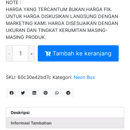
NOTE :
HARGA YANG TERCANTUM BUKAN HARGA FIX.
UNTUK HARGA DISKUSIKAN LANGSUNG DENGAN
MARKETING KAMI. HARGA DISESUAIKAN DENGAN
UKURAN DAN TINGKAT KERUMITAN MASING-
MASING PRODUK.
Kuantitas
Tambah ke keranjang
MITRA
NEONBOX
CUSTOM
MOTIF
SKU:
60c30e42bd7c
Kategori:
Neon Box
1
SISI
P60CM
CUTTING
STICKER
Deskripsi
KOPI
Informasi Tambahan
CHUSEYO