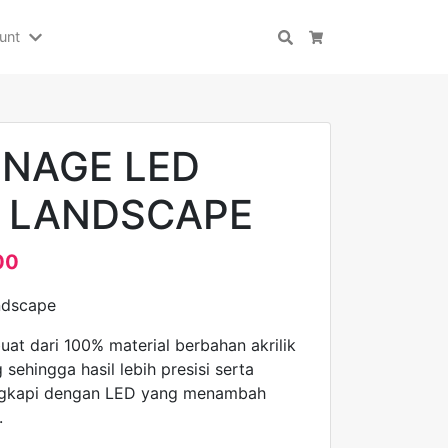
unt
Search
Cart
GNAGE LED
4 LANDSCAPE
00
ndscape
uat dari 100% material berbahan akrilik
 sehingga hasil lebih presisi serta
lengkapi dengan LED yang menambah
.