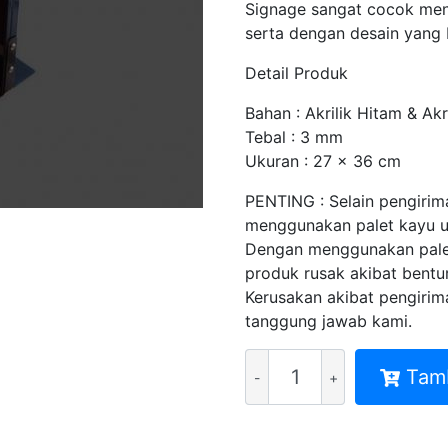
Signage sangat cocok men
serta dengan desain yang 
Detail Produk
Bahan : Akrilik Hitam & Akr
Tebal : 3 mm
Ukuran : 27 x 36 cm
PENTING : Selain pengiri
menggunakan palet kayu un
Dengan menggunakan palet
produk rusak akibat bentur
Kerusakan akibat pengirim
tanggung jawab kami.
Kuantitas
Tam
MITRA
SIGNAGE
LED