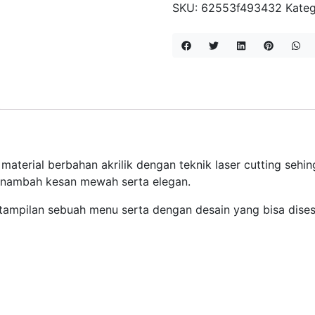
STAND
SKU:
62553f493432
Kateg
A4
LANDSCAPE
aterial berbahan akrilik dengan teknik laser cutting sehingga
nambah kesan mewah serta elegan.
ampilan sebuah menu serta dengan desain yang bisa dises