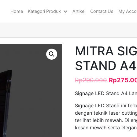
Home
Kategori Produk
Artikel
Contact Us
My Acco
MITRA SI
STAND A
Rp
290.000
Rp
275.0
Signage LED Stand A4 La
Signage LED Stand ini terb
dengan teknik laser cutting
terlihat lebih mewah. Di
kesan mewah serta elegan