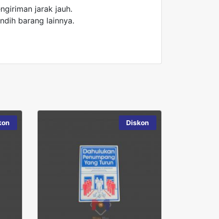
giriman jarak jauh.
ndih barang lainnya.
kon
Diskon