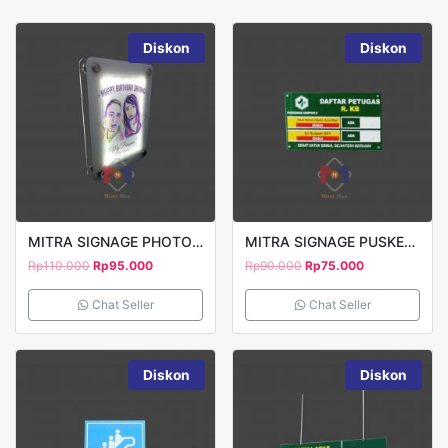
Diskon
Diskon
MITRA SIGNAGE PHOTOFRAME LED PRINT UV
MITRA SIGNAGE PUSKESMAS DAFTAR PETUGAS 30X20CM
Rp
110.000
Rp
95.000
Rp
90.000
Rp
75.000
Chat Seller
Chat Seller
Diskon
Diskon