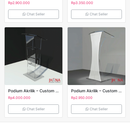
Rp
2.900.000
Rp
3.350.000
Chat Seller
Chat Seller
Podium Akrilik – Custom Acrylic Lectern Type PD16
Podium Akrilik – Custom Acrylic Lectern Type PD01
Rp
4.000.000
Rp
2.950.000
Chat Seller
Chat Seller