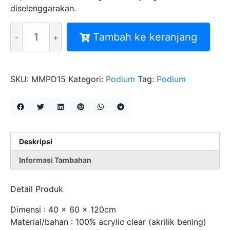
diselenggarakan.
Kuantitas
Tambah ke keranjang
Podium
Akrilik
-
Custom
SKU:
MMPD15
Kategori:
Podium
Tag:
Podium
Acrylic
Lectern
Type
PD15
Deskripsi
Informasi Tambahan
Detail Produk
Dimensi : 40 x 60 x 120cm
Material/bahan : 100% acrylic clear (akrilik bening)