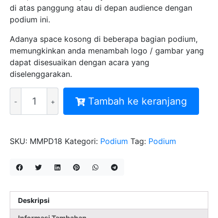
di atas panggung atau di depan audience dengan
podium ini.
Adanya space kosong di beberapa bagian podium,
memungkinkan anda menambah logo / gambar yang
dapat disesuaikan dengan acara yang
diselenggarakan.
Kuantitas
Tambah ke keranjang
Podium
Akrilik
-
Custom
SKU:
MMPD18
Kategori:
Podium
Tag:
Podium
Acrylic
Lectern
Type
PD18
Deskripsi
Informasi Tambahan