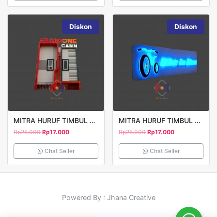
Diskon
Diskon
MITRA HURUF TIMBUL FRONTONE
MITRA HURUF TIMBUL BIKE MODEL 2
Rp
25.000
Rp
17.000
Rp
25.000
Rp
17.000
Chat Seller
Chat Seller
Powered By : Jhana Creative