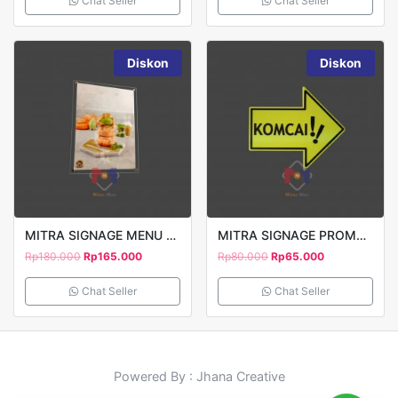
Chat Seller
Chat Seller
Diskon
Diskon
MITRA SIGNAGE MENU BOARD A3 36X48CM
MITRA SIGNAGE PROMOTION PRINT UV KOMCAI 30X20CM
Rp
180.000
Rp
165.000
Rp
80.000
Rp
65.000
Chat Seller
Chat Seller
Powered By : Jhana Creative