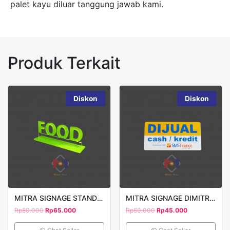
palet kayu diluar tanggung jawab kami.
Produk Terkait
Diskon
Diskon
MITRA SIGNAGE STAND FOOD CUTTING 20X8CM
MITRA SIGNAGE DIMITRA PRINT UV 15X12CM
Rp
80.000
Rp
65.000
Rp
60.000
Rp
45.000