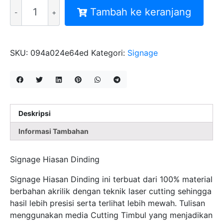
Kuantitas
Tambah ke keranjang
MITRA
SIGNAGE
HIASAN
DINDING
SKU:
094a024e64ed
Kategori:
Signage
CUTTING
TIMBUL
Deskripsi
Informasi Tambahan
Signage Hiasan Dinding
Signage Hiasan Dinding ini terbuat dari 100% material
berbahan akrilik dengan teknik laser cutting sehingga
hasil lebih presisi serta terlihat lebih mewah. Tulisan
menggunakan media Cutting Timbul yang menjadikan